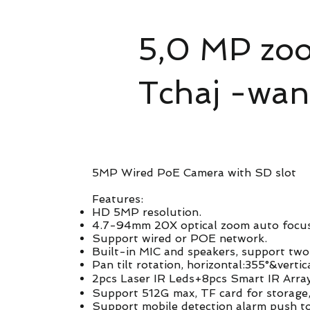
5,0 MP zoo
Tchaj -wan
5MP Wired PoE Camera with SD slot
Features:
HD 5MP resolution.
4.7-94mm 20X optical zoom auto focus l
Support wired or POE network.
Built-in MIC and speakers, support two
Pan tilt rotation, horizontal:355°&vertic
2pcs Laser IR Leds+8pcs Smart IR Arra
Support 512G max, TF card for storage,
Support mobile detection alarm push to