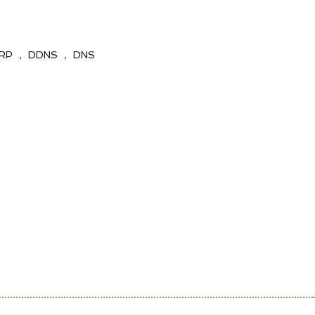
RP ， DDNS ， DNS