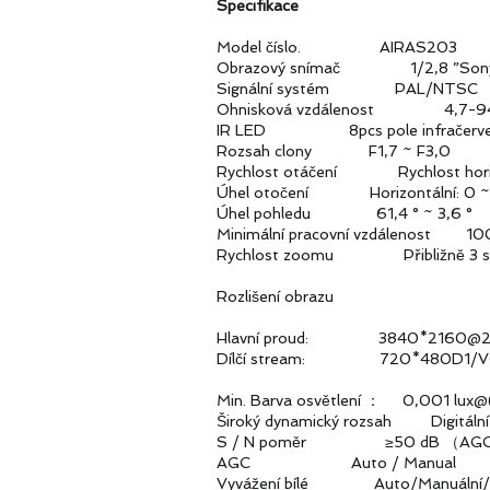
Specifikace
Model číslo. AIRAS203
Obrazový snímač 1/2,8 ”Sony ST
Signální systém PAL/NTSC
Ohnisková vzdálenost 4,7-94 mm
IR LED 8pcs pole infračervenýc
Rozsah clony F1,7 ~ F3,0
Rychlost otáčení Rychlost horizont
Úhel otočení Horizontální: 0 ~ 355
Úhel pohledu 61,4 ° ~ 3,6 °
Minimální pracovní vzdálenost 10
Rychlost zoomu Přibližně 3 s (ši
Rozlišení obrazu
Hlavní proud: 3840*2160@20 
Dílčí stream: 720*480D1/VGA/
Min. Barva osvětlení ： 0,001 lux
Široký dynamický rozsah Digitáln
S / N poměr ≥50 dB （AGC
AGC Auto / Manual
Vyvážení bílé Auto/Manuální/ATW