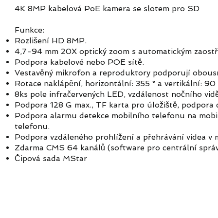
4K 8MP kabelová PoE kamera se slotem pro SD
Funkce:
Rozlišení HD 8MP.
4,7-94 mm 20X optický zoom s automatickým zaostřov
Podpora kabelové nebo POE sítě.
Vestavěný mikrofon a reproduktory podporují obous
Rotace naklápění, horizontální: 355 ° a vertikální: 90 
8ks pole infračervených LED, vzdálenost nočního vid
Podpora 128 G max., TF karta pro úložiště, podpora 
Podpora alarmu detekce mobilního telefonu na mobil
telefonu.
Podpora vzdáleného prohlížení a přehrávání videa v m
Zdarma CMS 64 kanálů (software pro centrální sprá
Čipová sada MStar