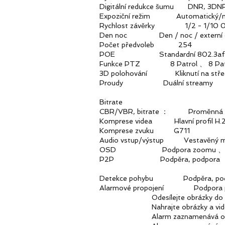
Digitální redukce šumu DNR, 3DN
Expoziční režim Automatický/manu
Rychlost závěrky 1/2 - 1/10 
Den noc Den / noc / externí ovl
Počet předvoleb 254
POE Standardní 802.3af (vo
Funkce PTZ 8 Patrol 、 8 Patt
3D polohování Kliknutí na střed, 
Proudy Duální streamy
Bitrate
CBR/VBR, bitrate ： Proměnná 3
Komprese videa Hlavní profil H.
Komprese zvuku G711
Audio vstup/výstup Vestavěný mikr
OSD Podpora zoomu 、 název ka
P2P Podpěra, podpora
Detekce pohybu Podpěra, pod
Alarmové propojení Podpora posíl
Odesílejte obrázky do sc
Nahrajte obrázky a videa n
Alarm zaznamenává obrázky a