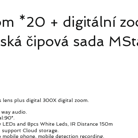
m *20 + digitální z
ská čipová sada MSt
ens plus digital 300X digital zoom.
 way audio.
al:90°.
y LEDs and 8pcs White Leds, IR Distance 150m
 support Cloud storage.
 mobile phone, mobile detection recording.