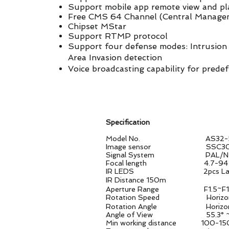
Support mobile app remote view and pl
Free CMS 64 Channel (Central Manage
Chipset MStar
Support RTMP protocol
Support four defense modes: Intrusion d
Area Invasion detection
Voice broadcasting capability for predefi
Specification
Model No. AS32-5
Image sensor SSC30KD + 1/2.
Signal System PAL/N
Focal length 4.7-94 mm 20X
IR LEDS
2pcs La
IR Distance 150m
Aperture Range F1.5~F1
Rotation Speed Horizontal Rot
Rotation Angle Horizontal: 
Angle of View 55.3° ~ 
Min working distance 100-15