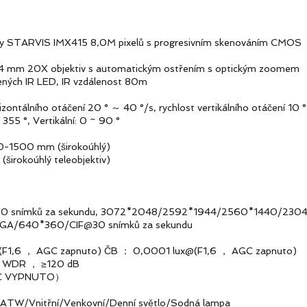
ARVIS IMX415 8,0M pixelů s progresivním skenováním CMOS
 20X objektiv s automatickým ostřením s optickým zoomem
h IR LED, IR vzdálenost 80m
álního otáčení 20 ° ～ 40 °/s, rychlost vertikálního otáčení 10 
 °, Vertikální: 0 ~ 90 °
0-1500 mm (širokoúhlý)
rokoúhlý teleobjektiv)
snímků za sekundu, 3072*2048/2592*1944/2560*1440/2
640*360/CIF@30 snímků za sekundu
@(F1,6 ， AGC zapnuto) ČB ： 0,0001 lux@(F1,6 ， AGC zapnuto)
í WDR ， ≥120 dB
 VYPNUTO）
/Vnitřní/Venkovní/Denní světlo/Sodná lampa