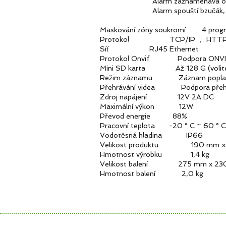
Alarm zaznamenává obrázky a 
Alarm spouští bzučák, lze p
Maskování zóny soukromí 4 progr
Protokol TCP/IP ， HTTP ， N
Síť RJ45 Ethernet
Protokol Onvif Podpora
Mini SD karta Až 128 G (volite
Režim záznamu Záznam poplachu
Přehrávání videa Podpora přehráván
Zdroj napájení 12V 2A DC
Maximální výkon 12W
Převod energie 88%
Pracovní teplota -20 ° C ~ 60 ° C
Vodotěsná hladina IP66
Velikost produktu 190 mm × 13
Hmotnost výrobku 1,4 kg
Velikost balení 275 mm x 230 
Hmotnost balení 2,0 kg