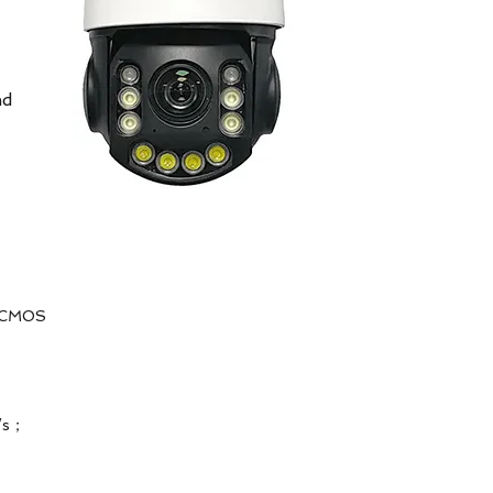
nd
 CMOS
/s；