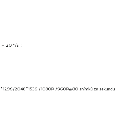
° ～ 20 °/s ；
304*1296/2048*1536 /1080P /960P@30 snímků za sekun