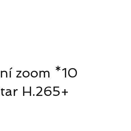
ud Platform
Try Platform Free →
Startovací balíčky Smart Home
Balíček DC Solar
More
lní zoom *10
tar H.265+