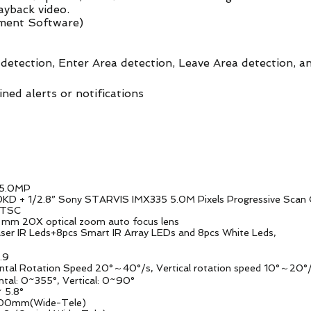
ayback video.
ment Software)
etection, Enter Area detection, Leave Area detection, a
ned alerts or notifications
.0MP
8” Sony STARVIS IMX335 5.0M Pixels Progressive Scan
TSC
 optical zoom auto focus lens
ser IR Leds+8pcs Smart IR Array LEDs and 8pcs White Leds,
.9
ation Speed 20°～40°/s, Vertical rotation speed 10°～20°
0~355°, Vertical: 0~90°
5.8°
00mm(Wide-Tele)