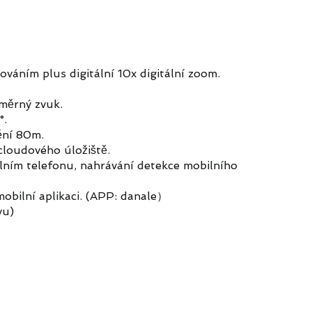
áním plus digitální 10x digitální zoom.
měrný zvuk.
°.
ění 80m.
cloudového úložiště.
ním telefonu, nahrávání detekce mobilního
obilní aplikaci. (APP: danale）
vu)