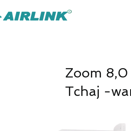
AirLink — 
Chytřejší řešení IOT Omni
Řešení pro dohled
Řešení 
Zoom 8,0 
Tchaj -wa