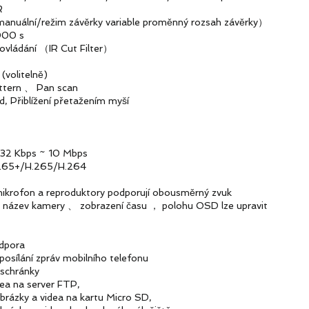
R
ální/režim závěrky variable proměnný rozsah závěrky）
000 s
ádání （IR Cut Filter）
litelně)
ern 、 Pan scan
Přiblížení přetažením myší
2 Kbps ~ 10 Mbps
265+/H.265/H.264
ofon a reproduktory podporují obousměrný zvuk
mery 、 zobrazení času ， polohu OSD lze upravit
pora
ání zpráv mobilního telefonu
hránky
a server FTP,
 videa na kartu Micro SD,