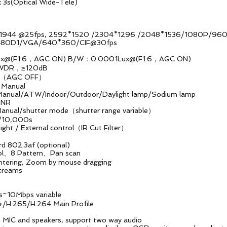
tical Wide-Tele)
 @25fps, 2592*1520 /2304*1296 /2048*1536/
/VGA/640*360/CIF@30fps
1Lux@(F1.6，AGC ON) B/W：0.0001Lux@(F1.6，AGC ON)
 WDR，≥120dB
AGC OFF）
ual
ATW/Indoor/Outdoor/Daylight lamp/Sodium lamp
DNR
hutter mode（shutter range variable）
10,000s
xternal control（IR Cut Filter）
f (optional)
Pattern、Pan scan
ng, Zoom by mouse dragging
eams
0Mbps variable
265/H.264 Main Profile
C and speakers, support two way audio