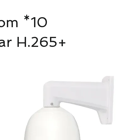
oom *10
ar H.265+