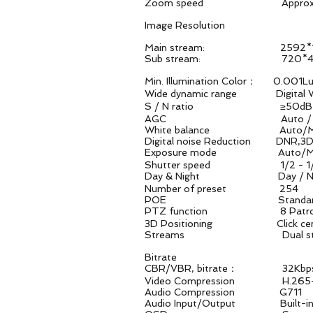
Zoom speed Approx 3s(Op
Image Resolution
Main stream: 2592*1944
Sub stream: 720*480D1
Min. Illumination Color： 0.00
Wide dynamic range Digital
S / N ratio ≥50dB（
AGC Auto / Man
White balance Auto/Manual/
Digital noise Reduction DNR,3
Exposure mode Auto/Manual/s
Shutter speed 1/2 - 1/
Day & Night Day / Night / E
Number of preset 254
POE Standard 802.3a
PTZ function 8 Patrol、8 
3D Positioning Click centeri
Streams Dual str
Bitrate
CBR/VBR, bitrate： 32Kbps~1
Video Compression H.265+/H.
Audio Compression G711
Audio Input/Output Built-in MI