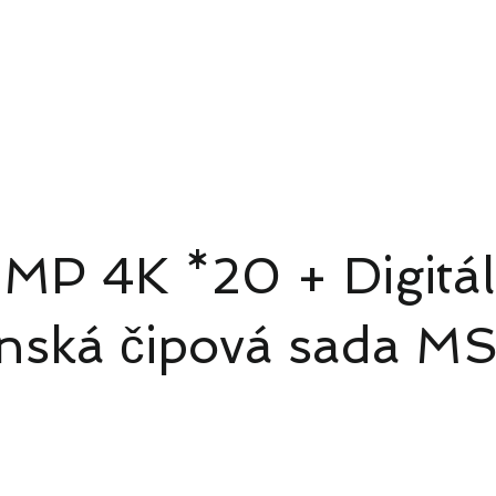
4G/5G AI Camera · Wi-Fi HaLow · Clo
pro dohled
Řešení pro dohled
新網頁
Sítě
MP 4K *20 + Digitá
nská čipová sada MS